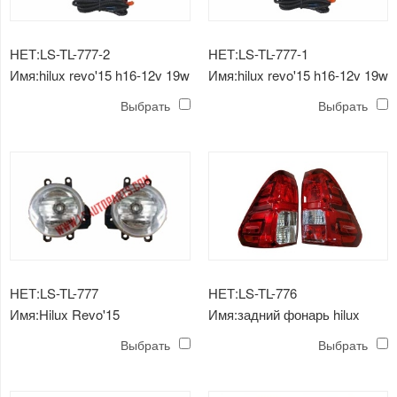
НЕТ:LS-TL-777-2
НЕТ:LS-TL-777-1
Имя:hilux revo'15 h16-12v 19w
Имя:hilux revo'15 h16-12v 19w
комплект противотуманных
комплект противотуманных
Выбрать
Выбрать
фар хромированный 1
фар черный
НЕТ:LS-TL-777
НЕТ:LS-TL-776
Имя:Hilux Revo'15
Имя:задний фонарь hilux
противотуманная фара
revo'15
Выбрать
Выбрать