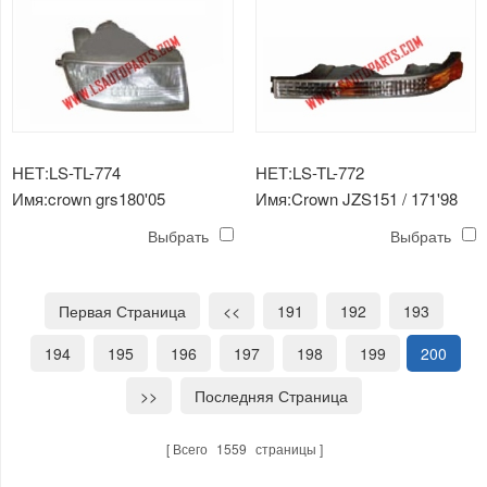
НЕТ:LS-TL-774
НЕТ:LS-TL-772
Имя:crown grs180'05
Имя:Crown JZS151 / 171'98
противотуманная фара
просвет лампы
Выбрать
Выбрать
Первая Страница
<<
191
192
193
194
195
196
197
198
199
200
>>
Последняя Страница
Всего
1559
страницы