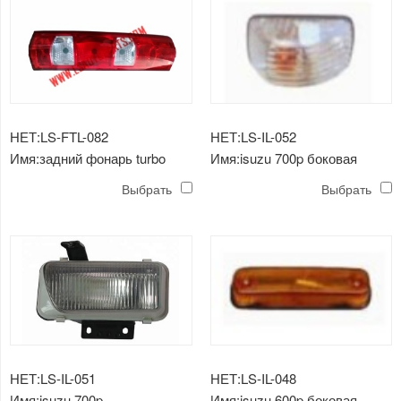
НЕТ:LS-FTL-082
НЕТ:LS-IL-052
Имя:задний фонарь turbo
Имя:isuzu 700p боковая
daily'06-'11
лампа
Выбрать
Выбрать
НЕТ:LS-IL-051
НЕТ:LS-IL-048
Имя:isuzu 700p
Имя:isuzu 600p боковая