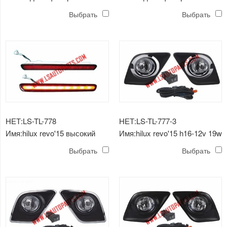
avanza'07-'11 белый
avanza'07-'11
Выбрать
Выбрать
НЕТ:LS-TL-778
НЕТ:LS-TL-777-3
Имя:hilux revo'15 высокий
Имя:hilux revo'15 h16-12v 19w
стоп-сигнал
комплект противотуманных
Выбрать
Выбрать
фар хромированный 2